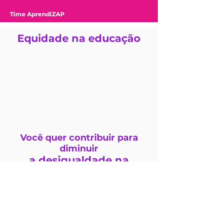
Time
AprendiZAP
Equidade na educação
Você quer contribuir para
diminuir
a desigualdade na
educação?
A Fundação 1Bi é uma instituição social que trabalha tecnolo
digitais para impacto social positivo e criou o AprendiZAP, q
oferecido gratuitamente para alunos e professores. Para isso,
contamos com doações de pessoas e organizações que acre