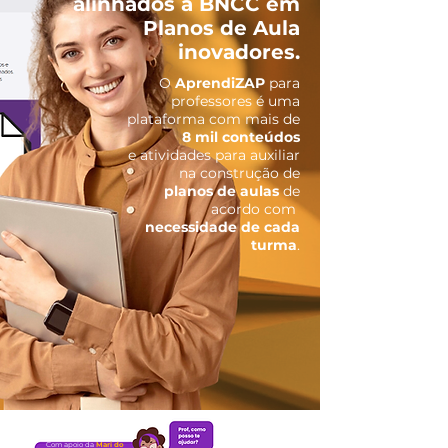
alinhados à BNCC em
Planos de Aula
inovadores.
O
AprendiZAP
para
professores é uma
plataforma com mais de
8 m
il conteúdos
e atividades para auxiliar
na construção de
planos de aulas
de
acordo com
necessidade de cada
turma
.
Com apoio da
Mari do