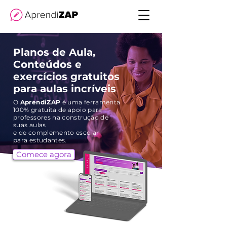
Planos de Aula,
Conteúdos e
exercícios gratuitos
para aulas incríveis
O
AprendiZAP
é uma ferramenta
100% gratuita de apoio para
professores na construção de
suas aulas
e
de complemento escolar
para estudantes.
Comece agora